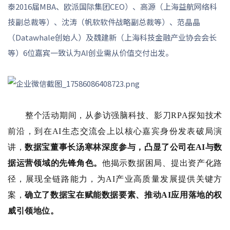
泰2016届MBA、欧派国际集团CEO）、高源（上海益航网络科
技副总裁等）、沈涛（帆软软件战略副总裁等）、范晶晶
（Datawhale创始人）及魏建新（上海科技金融产业协会会长
等）6位嘉宾一致认为AI创业需从价值交付出发。
整个活动期间，从参访强脑科技、影刀
RPA探知技术
前沿，到在AI生态交流会上以核心嘉宾身份发表破局演
讲，
数据宝董事长汤寒林深度参与，凸显了公司在
AI与数
据运营领域的先锋角色。
他揭示数据困局、提出资产化路
径，展现全链路能力，为
AI产业高质量发展提供关键方
案，
确立了数据宝在赋能数据要素、推动
AI应用落地的权
威引领地位。