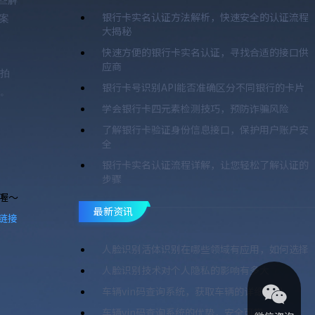
这些解
银行卡实名认证方法解析，快速安全的认证流程
案
大揭秘
快速方便的银行卡实名认证，寻找合适的接口供
应商
需拍
银行卡号识别API能否准确区分不同银行的卡片
。
学会银行卡四元素检测技巧，预防诈骗风险
了解银行卡验证身份信息接口，保护用户账户安
全
银行卡实名认证流程详解，让您轻松了解认证的
步骤
喔～
最新资讯
链接
人脸识别活体识别在哪些领域有应用，如何选择
人脸识别技术对个人隐私的影响有多大
车辆vin码查询系统，获取车辆的详细信息
车辆vin码查询系统的优势，安全可靠