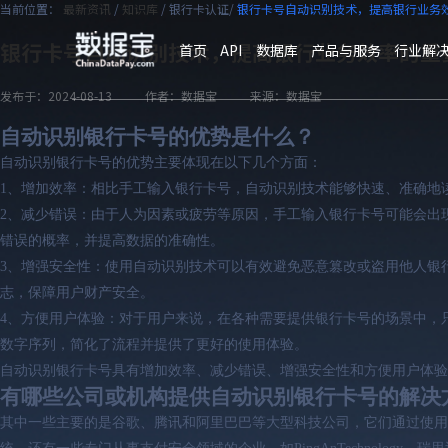
当前位置：
最新资讯
/
知识库
/
银行卡认证/
银行卡号自动识别技术，提高银行业务
终
起
银行卡号自动识别技术，提高银行业务效率的重
首页
API
数据库
产品与服务
行业解
发布于：2024-08-13
作者：数据宝
来源：数据宝
自动识别银行卡号的优势是什么？
自动识别银行卡号的优势主要体现在以下几个方面：
1、增加效率：相比手工输入银行卡号，自动识别技术能够快速、准确地
2、减少错误：由于人为因素或疲劳等原因，手工输入银行卡号可能会出
错误的概率，并提高数据的准确性。
3、增强安全性：使用自动识别技术可以有效避免恶意篡改或盗用他人银
志，保障用户财产安全。
4、方便用户体验：对于用户来说，在各种需要提供银行卡号的场景中，
数字序列，简化了流程并提供了更好的使用体验。
自动识别银行卡号具有增加效率、减少错误、增强安全性和方便用户体验
有哪些公司或机构提供自动识别银行卡号的解决
其中一些主要的是谷歌、腾讯和阿里巴巴等大型科技公司，它们通过使用