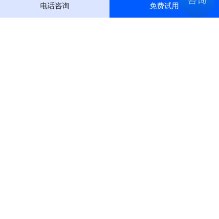
电话咨询
免费试用
400-0999-656
(全国运营中心)
企业微信
微信公众号
Copyright © 2023@chinadatapay 黔ICP备16004114号-1 贵公网安备
限时享1000+次接口免费调用！
52990002000007号