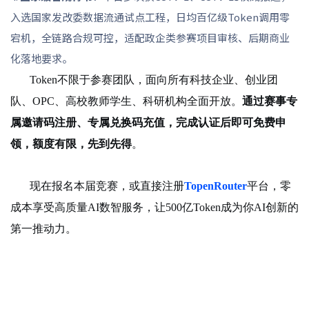
入选国家发改委数据流通试点工程，日均百亿级Token调用零
宕机，全链路合规可控，适配政企类参赛项目审核、后期商业
化落地要求。
Token不限于参赛团队，面向所有
科技企业、创业团
队、
OPC、高校教师学生、科研机构全面开放。
通过赛事专
属邀请码注册、专属兑换码充值，完成认证后即可免费申
领，额度有限，先到先得
。
现在报名本届竞赛，或直接注册
TopenRouter
平台，零
成本享受高质量AI数智服务，让500亿Token成为你AI创新的
第一推动力。
上一篇
下一篇