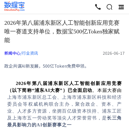
终
起
2026年第八届浦东新区人工智能创新应用竞赛
唯一赛道支持单位，数据宝500亿Token独家赋
能
新闻中心
/行业资讯
2026-06-17
政企共谋AI新发展，500亿Token免费申领。
2026年
第八届浦东新区人工智能创新应用竞赛
（以下简称“浦东AI大赛”）已全面启动
。
本届大赛由
上海市浦东新区总工会、上海市浦东新区科技和经济
委员会等权威机构联合主办
，
聚合政企、资本、产
业、人才多方资源，坐拥百亿级资本扶持、浦东工匠
及上海市五一劳动奖等顶尖人才荣誉背书，
是
长三角
最具影响力的AI创新赛事之一