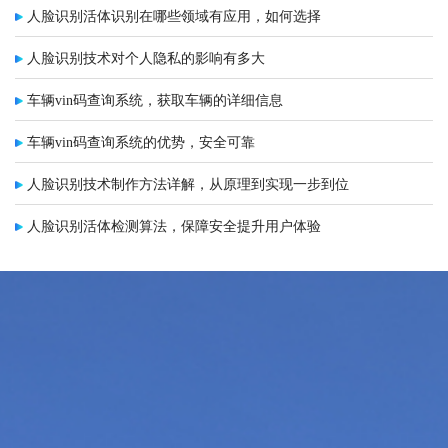
人脸识别活体识别在哪些领域有应用，如何选择
人脸识别技术对个人隐私的影响有多大
车辆vin码查询系统，获取车辆的详细信息
车辆vin码查询系统的优势，安全可靠
人脸识别技术制作方法详解，从原理到实现一步到位
人脸识别活体检测算法，保障安全提升用户体验