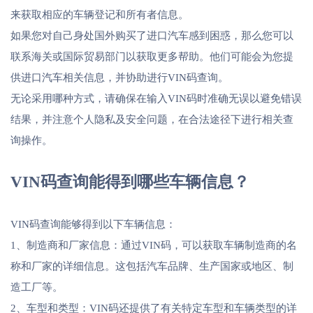
来获取相应的车辆登记和所有者信息。
如果您对自己身处国外购买了进口汽车感到困惑，那么您可以
联系海关或国际贸易部门以获取更多帮助。他们可能会为您提
供进口汽车相关信息，并协助进行VIN码查询。
无论采用哪种方式，请确保在输入VIN码时准确无误以避免错误
结果，并注意个人隐私及安全问题，在合法途径下进行相关查
询操作。
VIN码查询能得到哪些车辆信息？
VIN码查询能够得到以下车辆信息：
1、制造商和厂家信息：通过VIN码，可以获取车辆制造商的名
称和厂家的详细信息。这包括汽车品牌、生产国家或地区、制
造工厂等。
2、车型和类型：VIN码还提供了有关特定车型和车辆类型的详