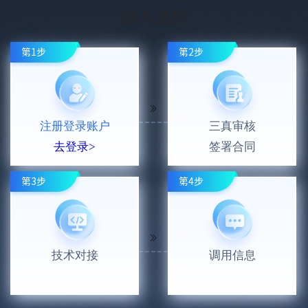
接入流程
第1步
第2步
注册登录账户
三真审核
去登录>
签署合同
第3步
第4步
技术对接
调用信息