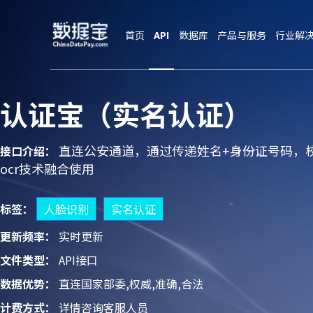
终
起
首页
API
数据库
产品与服务
行业解
认证宝（实名认证）
直连公安通道，通过传递姓名+身份证号码，
接口介绍：
ocr技术融合使用
标签：
人脸识别
实名认证
更新频率：
实时更新
文件类型：
API接口
数据优势：
直连国家部委,权威,准确,合法
计费方式：
详情咨询客服人员