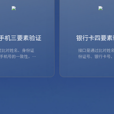
手机三要素验证
银行卡四要素
过比对姓名、身份证
接口是通过比对姓
手机号的一致性，核
份证号、银行卡号
姓名、身份证号、手机号
机用户身份信息的真
接口是通过比对姓名、
号（银行预留）的
，核验手机用户身份信息
伪
银行卡号、手机号（银
性，核验银行卡信
查看详情
查看详情
的真伪
一致性，核验银行卡信
伪，不限银行、不
份，准确、合法，
费。