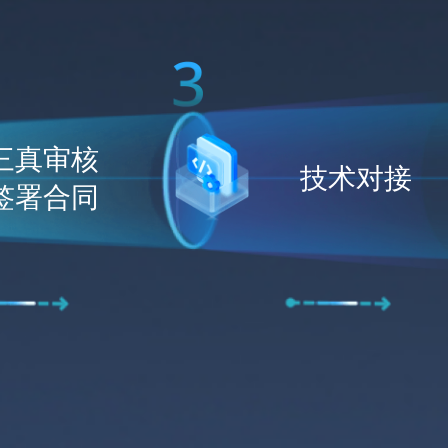
三真审核

技术对接
签署合同