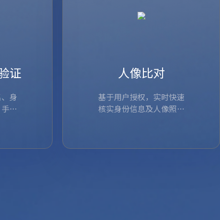
验证
人像比对
名、身
基于用户授权，实时快速
、手机
核实身份信息及人像照片
身份证号、
一致
基于用户授权，实时快速核实身份
是否真实有效，不限性
行预留）的
息真
信息及人像照片是否真实有效，不
别，并可与活体检测、身
查看详情
...
限省
份证OCR技术灵活融合，
限性别，并可与活体检...
核验计
直连国家部委，准确、合
法。