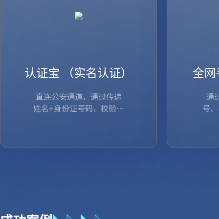
认证宝 （实名认证）
全网
直连公安通道，通过传递
通
姓名+身份证号码，校验信
号、
直连公安通道，通过传递姓名+身份
息是否一致，支持信息加
通过比对
验手
证号码，校验信息是否一致，支持
密传输方式，可与身份证o
的一致性
查看详情
信息加密传输方式，...
cr技术融合使用