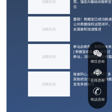
加载失败
营，锚定AI基础设施新定
位
重磅！数据宝已成功跑通
公共数据授权运营闭环，
加载失败
全国复制加速推进
新址启新程，数智创未来
| 数据宝成都分公司乔迁
加载失败
新址，深耕西南共启新篇
微信咨询
致谢同心，共铸标杆 | 多
家政府及官方机构向数据
在线咨询
加载失败
宝发来感谢信
电话咨询